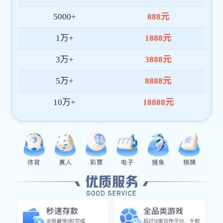
造机会。
此外，盐贝健人的跑位意识也非常出色，他能够迅速找到空
档位置，无论是接应传球还是制造威胁都游刃有余。这种敏
锐的嗅觉和灵活的战术思维，使他成为球队重要的一环。他
的到来无疑会为日本队带来新的活力与变化。
最后，盐贝健人在国际赛场上的经验虽然相对有限，但他的
适应能力强，有助于快速融入新环境。这样的特质对于需要
临场发挥和团队协作的世界杯来说尤为重要，可以有效提升
整体战斗力。
2、影响战术安排的重要性
森保一作为主教练，对战术安排有着深刻见解。在考虑征召
盐贝健人后，他可以根据该球员独特技能调整阵型与打法。
例如，在进攻时，可以利用盐贝健人进行更多边路突破，从